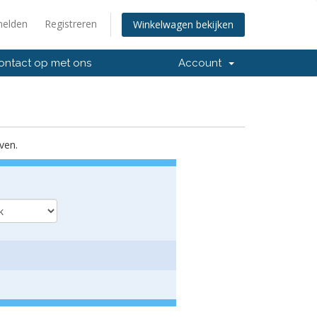
elden
Registreren
Winkelwagen bekijken
ntact op met ons
Account
ven.