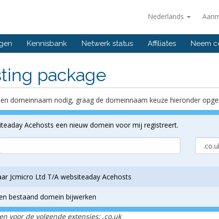
Nederlands
Aanm
ngen
Kennisbank
Netwerk status
Affiliates
Neem co
ting package
ft een domeinnaam nodig, graag de domeinnaam keuze hieronder opge
siteaday Acehosts een nieuw domein voor mij registreert.
naar Jcmicro Ltd T/A websiteaday Acehosts
een bestaand domein bijwerken
een voor de volgende extensies: .co.uk