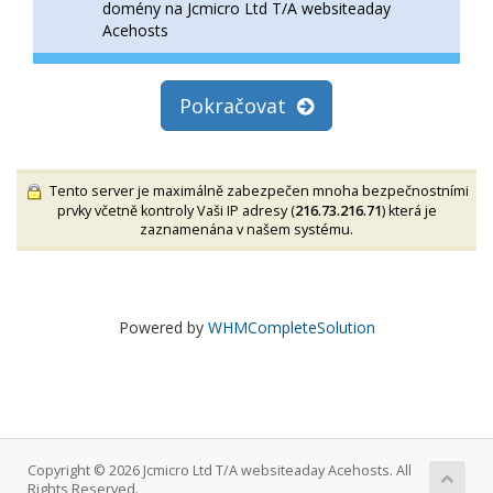
domény na Jcmicro Ltd T/A websiteaday
Acehosts
Pokračovat
Tento server je maximálně zabezpečen mnoha bezpečnostními
prvky včetně kontroly Vaši IP adresy (
216.73.216.71
) která je
zaznamenána v našem systému.
Powered by
WHMCompleteSolution
Copyright © 2026 Jcmicro Ltd T/A websiteaday Acehosts. All
Rights Reserved.