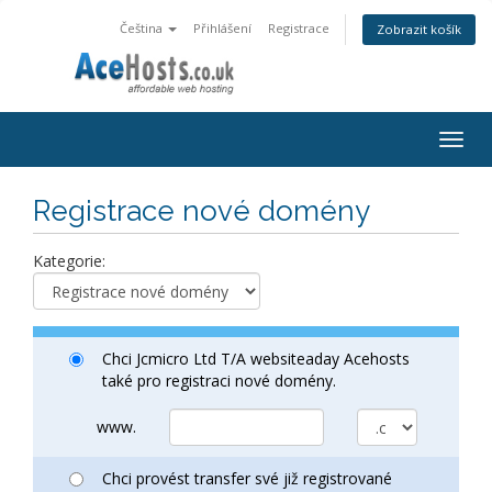
Čeština
Přihlášení
Registrace
Zobrazit košík
Togg
navig
Registrace nové domény
Kategorie:
Chci Jcmicro Ltd T/A websiteaday Acehosts
také pro registraci nové domény.
www.
Chci provést transfer své již registrované