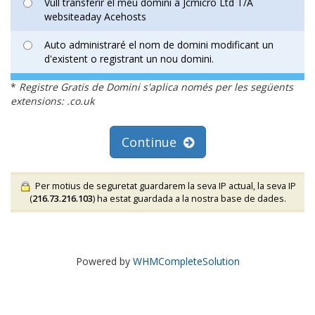
Vull transferir el meu domini a Jcmicro Ltd T/A
websiteaday Acehosts
Auto administraré el nom de domini modificant un
d'existent o registrant un nou domini.
*
Registre Gratis de Domini s'aplica només per les següents
extensions: .co.uk
Continue
Per motius de seguretat guardarem la seva IP actual, la seva IP
(
216.73.216.103
) ha estat guardada a la nostra base de dades.
Powered by
WHMCompleteSolution