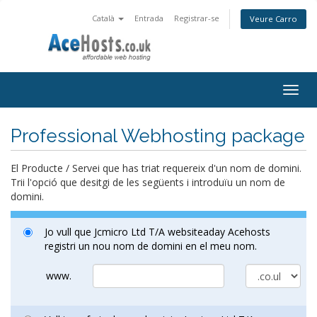
Català
Entrada
Registrar-se
Veure Carro
Togg
navig
Professional Webhosting package
El Producte / Servei que has triat requereix d'un nom de domini.
Trii l'opció que desitgi de les següents i introduïu un nom de
domini.
Jo vull que Jcmicro Ltd T/A websiteaday Acehosts
registri un nou nom de domini en el meu nom.
www.