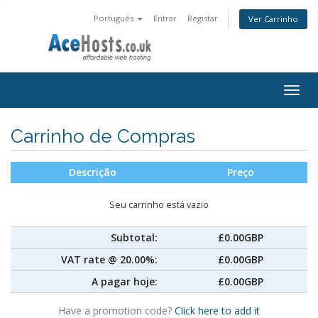
Português
Entrar
Registar
Ver Carrinho
Togg
navig
Carrinho de Compras
Descrição
Preço
Seu carrinho está vazio
Subtotal:
£0.00GBP
VAT rate @ 20.00%:
£0.00GBP
A pagar hoje:
£0.00GBP
Have a promotion code?
Click here to add it