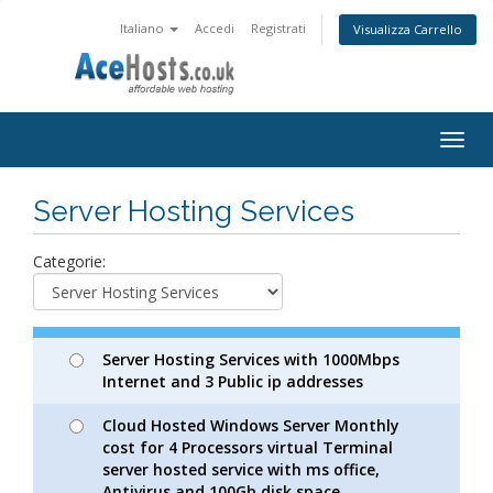
Italiano
Accedi
Registrati
Visualizza Carrello
Togg
navig
Server Hosting Services
Categorie:
Server Hosting Services with 1000Mbps
Internet and 3 Public ip addresses
Cloud Hosted Windows Server Monthly
cost for 4 Processors virtual Terminal
server hosted service with ms office,
Antivirus and 100Gb disk space