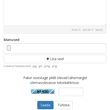
lines: 0 words: 0
saved
Manused
Lisa veel
Lubatud faililaiendid: .jpg, .gif, .jpeg, .png
Palun sisestage pildil olevad tähemärgid
olemasolevasse tekstilahtrisse.
Tühista