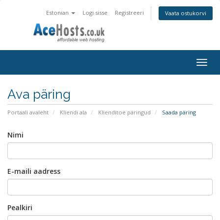
Estonian
Logi sisse
Registreeri
Vaata ostukorvi
Togg
navig
Ava päring
Portaali avaleht
Kliendi ala
Klienditoe päringud
Saada päring
Nimi
E-maili aadress
Pealkiri