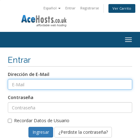
Español
Entrar
Registrarse
Ver Carrito
Togg
navig
Entrar
Dirección de E-Mail
Contraseña
Recordar Datos de Usuario
¿Perdiste la contraseña?